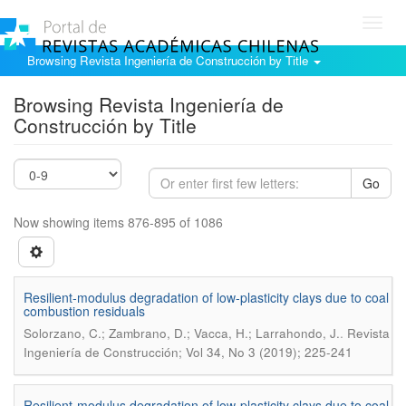
Toggl
navig
Browsing Revista Ingeniería de Construcción by Title
Browsing Revista Ingeniería de
Construcción by Title
Go
Now showing items 876-895 of 1086
Resilient-modulus degradation of low-plasticity clays due to coal
combustion residuals
.
Solorzano, C.; Zambrano, D.; Vacca, H.; Larrahondo, J.
Revista
Ingeniería de Construcción; Vol 34, No 3 (2019); 225-241
Resilient-modulus degradation of low-plasticity clays due to coal