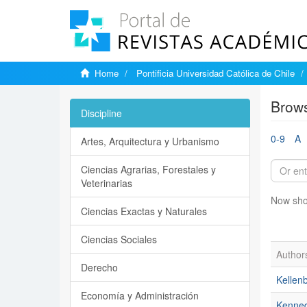
Home
Pontificia Universidad Católica de Chile
Brows
Discipline
0-9
A
Artes, Arquitectura y Urbanismo
Ciencias Agrarias, Forestales y
Veterinarias
Now sho
Ciencias Exactas y Naturales
Ciencias Sociales
Author
Derecho
Kellen
Economía y Administración
Kenned