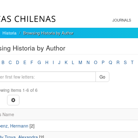
JOURNALS
Historia
Browsing Historia by Author
ing Historia by Author
B
C
D
E
F
G
H
I
J
K
L
M
N
O
P
Q
R
S
T
Go
wing items 1-6 of 6
s Name
benz, Hermann
[2]
y Troya, Alexandra
[2]