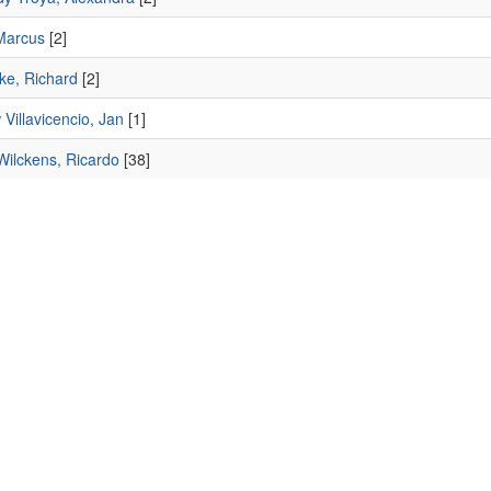
 Marcus
[2]
ke, Richard
[2]
Villavicencio, Jan
[1]
Wilckens, Ricardo
[38]