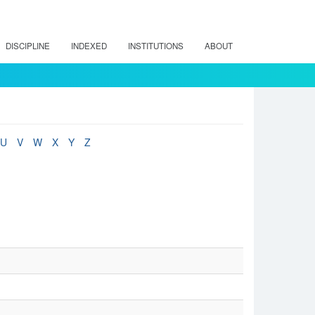
DISCIPLINE
INDEXED
INSTITUTIONS
ABOUT
U
V
W
X
Y
Z