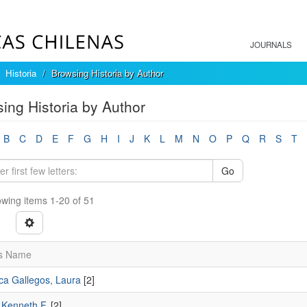
JOURNALS
Historia
Browsing Historia by Author
ing Historia by Author
B
C
D
E
F
G
H
I
J
K
L
M
N
O
P
Q
R
S
T
Go
wing items 1-20 of 51
s Name
a Gallegos, Laura
[2]
, Kenneth F.
[2]