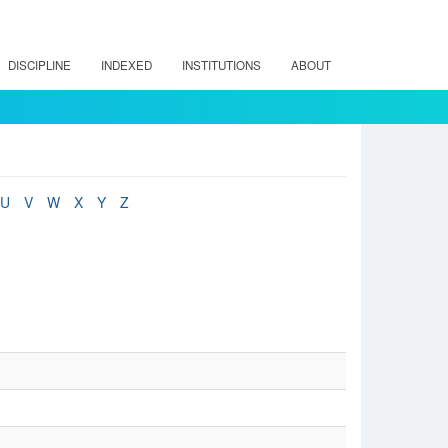
DISCIPLINE
INDEXED
INSTITUTIONS
ABOUT
U
V
W
X
Y
Z