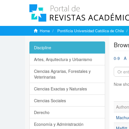
Home
Pontificia Universidad Católica de Chile
Brows
Discipline
0-9
A
Artes, Arquitectura y Urbanismo
Ciencias Agrarias, Forestales y
Veterinarias
Now sho
Ciencias Exactas y Naturales
Ciencias Sociales
Author
Derecho
Machuc
Economía y Administración
Maffitt