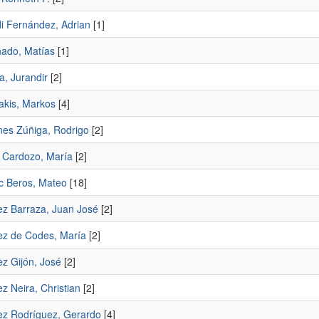
i Fernández, Adrian
[1]
ado, Matías
[1]
a, Jurandir
[2]
kis, Markos
[4]
es Zúñiga, Rodrigo
[2]
i Cardozo, María
[2]
ic Beros, Mateo
[18]
ez Barraza, Juan José
[2]
ez de Codes, María
[2]
ez Gijón, José
[2]
z Neira, Christian
[2]
ez Rodríguez, Gerardo
[4]