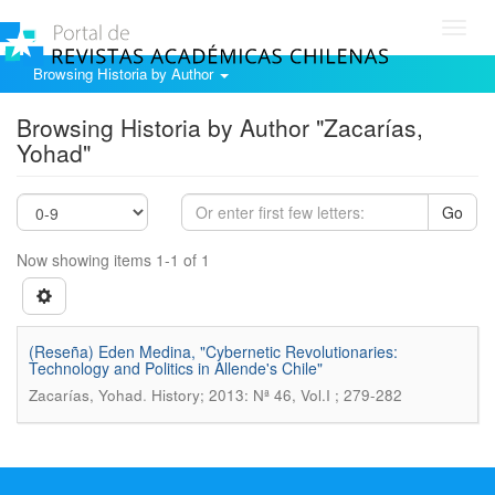
Toggl
navig
Browsing Historia by Author
Browsing Historia by Author "Zacarías,
Yohad"
Go
Now showing items 1-1 of 1
(Reseña) Eden Medina, "Cybernetic Revolutionaries:
Technology and Politics in Allende's Chile"
.
Zacarías, Yohad
History; 2013: Nª 46, Vol.I ; 279-282