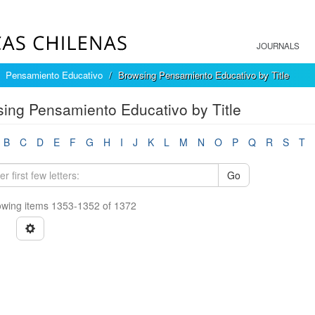
JOURNALS
Pensamiento Educativo
Browsing Pensamiento Educativo by Title
ing Pensamiento Educativo by Title
B
C
D
E
F
G
H
I
J
K
L
M
N
O
P
Q
R
S
T
Go
wing items 1353-1352 of 1372