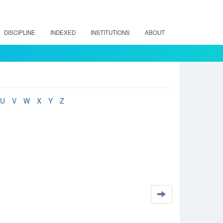
DISCIPLINE
INDEXED
INSTITUTIONS
ABOUT
U
V
W
X
Y
Z