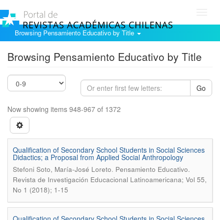
Toggl
navig
Browsing Pensamiento Educativo by Title
Browsing Pensamiento Educativo by Title
Go
Now showing items 948-967 of 1372
Qualification of Secondary School Students in Social Sciences
Didactics; a Proposal from Applied Social Anthropology
.
Stefoni Soto, María-José Loreto
Pensamiento Educativo.
Revista de Investigación Educacional Latinoamericana; Vol 55,
No 1 (2018); 1-15
Qualification of Secondary School Students in Social Sciences