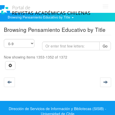
Toggl
navig
Browsing Pensamiento Educativo by Title
Browsing Pensamiento Educativo by Title
Go
Now showing items 1353-1352 of 1372
Dirección de Servicios de Información y Bibliotecas (SISIB) -
Universidad de Chile