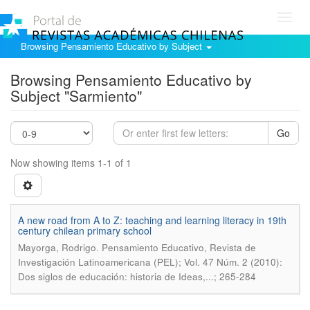
Toggl
navig
Browsing Pensamiento Educativo by Subject
Browsing Pensamiento Educativo by
Subject "Sarmiento"
Go
Now showing items 1-1 of 1
A new road from A to Z: teaching and learning literacy in 19th
century chilean primary school
.
Mayorga, Rodrigo
Pensamiento Educativo, Revista de
Investigación Latinoamericana (PEL); Vol. 47 Núm. 2 (2010):
Dos siglos de educación: historia de Ideas,...; 265-284