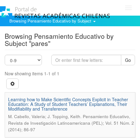
Toggl
navig
Browsing Pensamiento Educativo by Subject
Browsing Pensamiento Educativo by
Subject "pares"
Go
Now showing items 1-1 of 1
Learning how to Make Scientific Concepts Explicit in Teacher
Education: A Study of Student Teachers’ Explanations, Their
Modifiability and Transference
.
M. Cabello, Valeria; J. Topping, Keith
Pensamiento Educativo,
Revista de Investigación Latinoamericana (PEL); Vol. 51 Núm. 2
(2014); 86-97