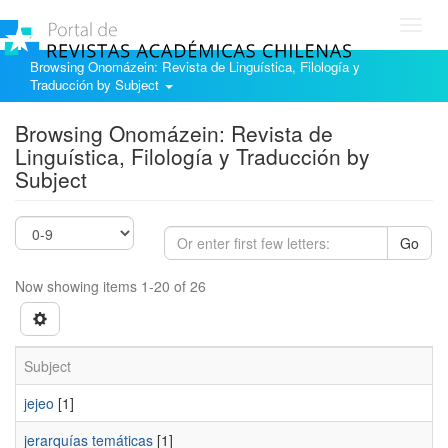
Toggl
navig
Browsing Onomázein: Revista de Linguística, Filología y
Traducción by Subject
Browsing Onomázein: Revista de
Linguística, Filología y Traducción by
Subject
Go
Now showing items 1-20 of 26
Subject
jejeo
[1]
jerarquías temáticas
[1]