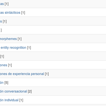
mas
[1]
as sintácticos
[1]
s
[1]
]
morphemes
[1]
ntity recognition
[1]
[1]
iones
[1]
iones de experiencia personal
[1]
ión
[5]
ión conversacional
[2]
ón individual
[1]