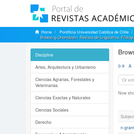
Home
Pontificia Universidad Católica de Chile
Browsing Onomázein: Revista de Linguística, Filologí
Brows
Discipline
0-9
A
Artes, Arquitectura y Urbanismo
Ciencias Agrarias, Forestales y
Veterinarias
Now sho
Ciencias Exactas y Naturales
Ciencias Sociales
Subjec
Derecho
n-gram