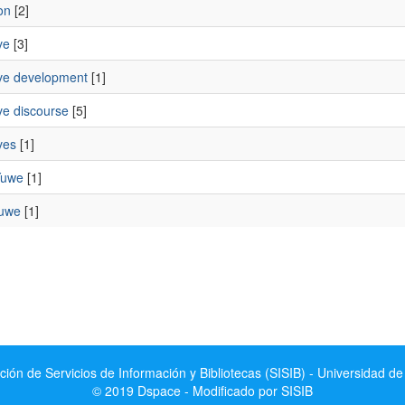
on
[2]
ve
[3]
ive development
[1]
ve discourse
[5]
ves
[1]
Yuwe
[1]
uwe
[1]
ción de Servicios de Información y Bibliotecas (SISIB) - Universidad de
© 2019 Dspace - Modificado por SISIB