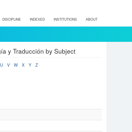
DISCIPLINE
INDEXED
INSTITUTIONS
ABOUT
ía y Traducción by Subject
U
V
W
X
Y
Z