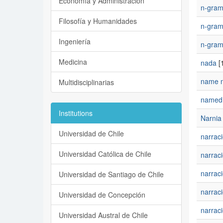
Economía y Administración
n-gra
Filosofía y Humanidades
n-gram
Ingeniería
n-gram
Medicina
nada
[1
name 
Multidisciplinarias
named e
Institutions
Narnia
Universidad de Chile
narrac
Universidad Católica de Chile
narrac
narrac
Universidad de Santiago de Chile
narrac
Universidad de Concepción
narraci
Universidad Austral de Chile