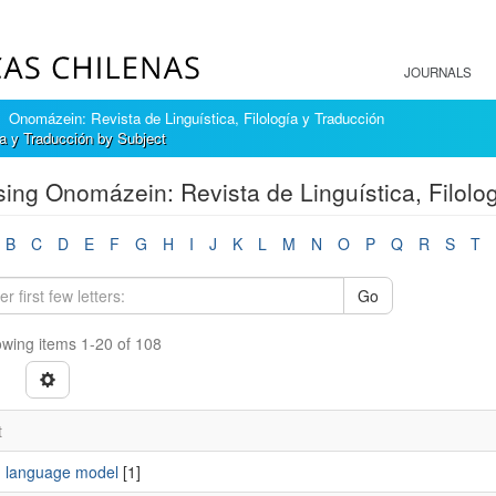
JOURNALS
Onomázein: Revista de Linguística, Filología y Traducción
a y Traducción by Subject
ing Onomázein: Revista de Linguística, Filolog
B
C
D
E
F
G
H
I
J
K
L
M
N
O
P
Q
R
S
T
Go
wing items 1-20 of 108
t
 language model
[1]