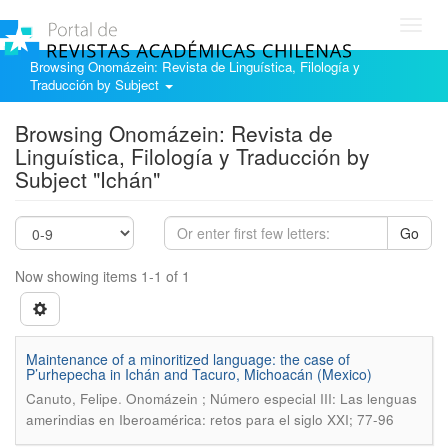
Toggl
navig
Browsing Onomázein: Revista de Linguística, Filología y
Traducción by Subject
Browsing Onomázein: Revista de
Linguística, Filología y Traducción by
Subject "Ichán"
Go
Now showing items 1-1 of 1
Maintenance of a minoritized language: the case of
P’urhepecha in Ichán and Tacuro, Michoacán (Mexico)
.
Canuto, Felipe
Onomázein ; Número especial III: Las lenguas
amerindias en Iberoamérica: retos para el siglo XXI; 77-96