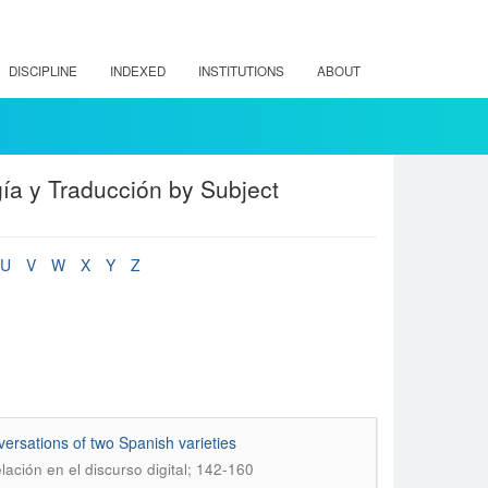
DISCIPLINE
INDEXED
INSTITUTIONS
ABOUT
ía y Traducción by Subject
U
V
W
X
Y
Z
ersations of two Spanish varieties
ación en el discurso digital; 142-160