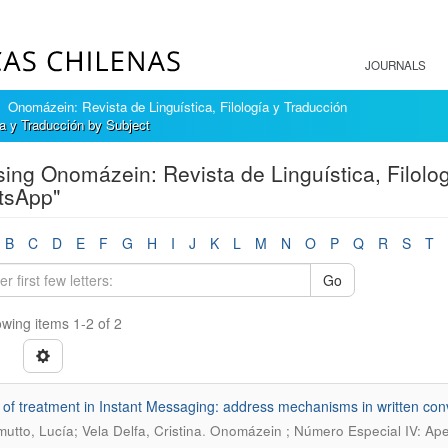
JOURNALS
Onomázein: Revista de Linguística, Filología y Traducción
a y Traducción by Subject
ing Onomázein: Revista de Linguística, Filolog
tsApp"
B
C
D
E
F
G
H
I
J
K
L
M
N
O
P
Q
R
S
T
Go
wing items 1-2 of 2
of treatment in Instant Messaging: address mechanisms in written conv
.
utto, Lucía; Vela Delfa, Cristina
Onomázein ; Número Especial IV: Apel