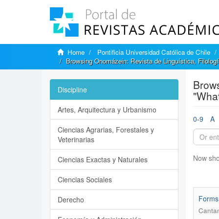
Home
Pontificia Universidad Católica de Chile
Browsing Onomázein: Revista de Linguística, Filologí
Brows
Discipline
"Wha
Artes, Arquitectura y Urbanismo
0-9
A
Ciencias Agrarias, Forestales y
Veterinarias
Now sho
Ciencias Exactas y Naturales
Ciencias Sociales
Forms 
Derecho
Cantam