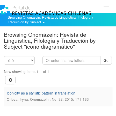
Toggl
navig
Browsing Onomázein: Revista de Linguística, Filología y
Traducción by Subject
Browsing Onomázein: Revista de
Linguística, Filología y Traducción by
Subject "icono diagramático"
Go
Now showing items 1-1 of 1
Iconicity as a stylistic pattern in translation
.
Orlova, Iryna
Onomázein ; No. 32: 2015; 171-183