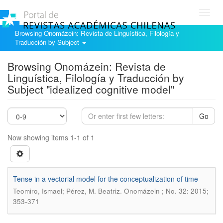
Toggl
navig
Browsing Onomázein: Revista de Linguística, Filología y
Traducción by Subject
Browsing Onomázein: Revista de
Linguística, Filología y Traducción by
Subject "idealized cognitive model"
Go
Now showing items 1-1 of 1
Tense in a vectorial model for the conceptualization of time
.
Teomiro, Ismael; Pérez, M. Beatriz
Onomázein ; No. 32: 2015;
353-371