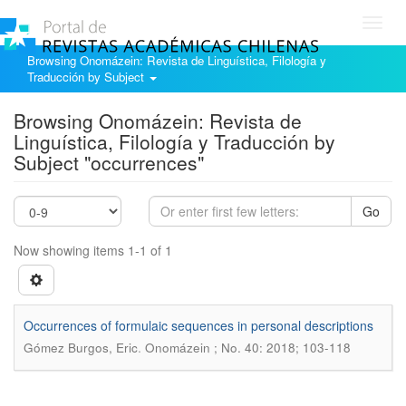
Toggl
navig
Browsing Onomázein: Revista de Linguística, Filología y
Traducción by Subject
Browsing Onomázein: Revista de
Linguística, Filología y Traducción by
Subject "occurrences"
Go
Now showing items 1-1 of 1
Occurrences of formulaic sequences in personal descriptions
.
Gómez Burgos, Eric
Onomázein ; No. 40: 2018; 103-118