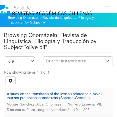
Toggl
navig
Browsing Onomázein: Revista de Linguística, Filología y
Traducción by Subject
Browsing Onomázein: Revista de
Linguística, Filología y Traducción by
Subject "olive oil"
Go
Now showing items 1-1 of 1
A study on the translation of the lexicon related to olive-oil
tourism promotion in Andalusia (Spanish-German)
.
Montes Sánchez, Alba
Onomázein ; Número Especial VII:
Discurso turístico, lenguas y traducción; 191 - 205