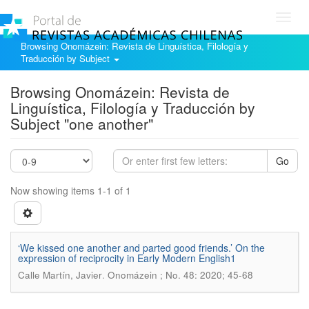
Toggl
navig
Browsing Onomázein: Revista de Linguística, Filología y
Traducción by Subject
Browsing Onomázein: Revista de
Linguística, Filología y Traducción by
Subject "one another"
Go
Now showing items 1-1 of 1
‘We kissed one another and parted good friends.’ On the
expression of reciprocity in Early Modern English1
.
Calle Martín, Javier
Onomázein ; No. 48: 2020; 45-68