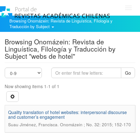
Toggl
navig
Browsing Onomázein: Revista de Linguística, Filología y
Traducción by Subject
Browsing Onomázein: Revista de
Linguística, Filología y Traducción by
Subject "webs de hotel"
Go
Now showing items 1-1 of 1
Quality translation of hotel websites: interpersonal discourse
and customer’s engagement
.
Suau Jiménez, Francisca
Onomázein ; No. 32: 2015; 152-170