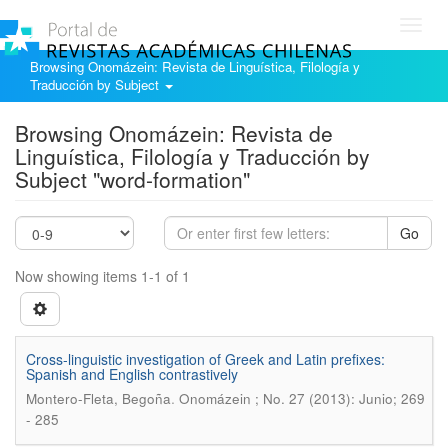
Toggl
navig
Browsing Onomázein: Revista de Linguística, Filología y
Traducción by Subject
Browsing Onomázein: Revista de
Linguística, Filología y Traducción by
Subject "word-formation"
Go
Now showing items 1-1 of 1
Cross-linguistic investigation of Greek and Latin prefixes:
Spanish and English contrastively
.
Montero-Fleta, Begoña
Onomázein ; No. 27 (2013): Junio; 269
- 285