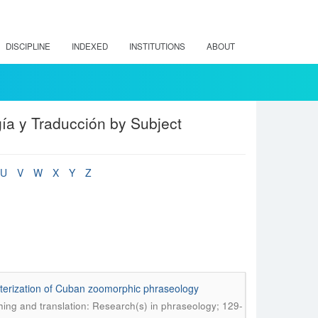
DISCIPLINE
INDEXED
INSTITUTIONS
ABOUT
ía y Traducción by Subject
U
V
W
X
Y
Z
acterization of Cuban zoomorphic phraseology
hing and translation: Research(s) in phraseology; 129-