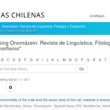
JOURNALS
Onomázein: Revista de Linguística, Filología y Traducción
a y Traducción by Subject
ing Onomázein: Revista de Linguística, Filolog
orfismo"
B
C
D
E
F
G
H
I
J
K
L
M
N
O
P
Q
R
S
T
Go
wing items 1-1 of 1
 immortality of the crab and the seven lives of the cat: towards a char
.
da Hernández, Geisy
Onomázein ; Special Issue XIV: Variation(s), teac