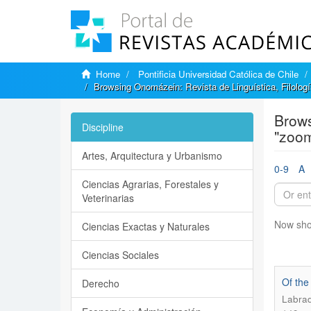
Home
Pontificia Universidad Católica de Chile
Browsing Onomázein: Revista de Linguística, Filologí
Brows
Discipline
"zoom
Artes, Arquitectura y Urbanismo
0-9
A
Ciencias Agrarias, Forestales y
Veterinarias
Now sho
Ciencias Exactas y Naturales
Ciencias Sociales
Of the
Derecho
Labra