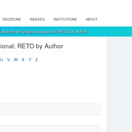
DISCIPLINE
INDEXED
INSTITUTIONS
ABOUT
tudiantes de Terapia Ocupacional: RETO by Author
ional: RETO by Author
U
V
W
X
Y
Z