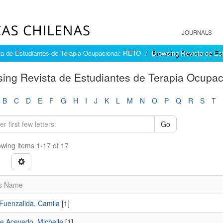
JOURNALS
ta de Estudiantes de Terapia Ocupacional: RETO
Browsing Revista de Es
ing Revista de Estudiantes de Terapia Ocupac
B
C
D
E
F
G
H
I
J
K
L
M
N
O
P
Q
R
S
T
Go
wing items 1-17 of 17
s Name
Fuenzalida, Camila
[1]
re Acevedo, Michelle
[1]