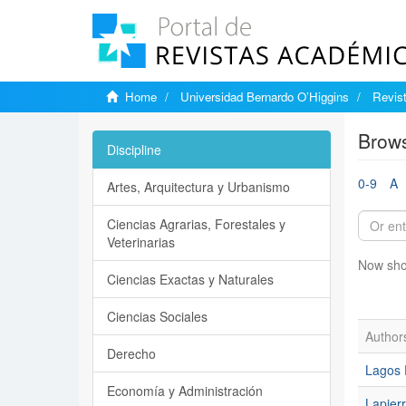
Home
Universidad Bernardo O’Higgins
Revis
Brows
Discipline
0-9
A
Artes, Arquitectura y Urbanismo
Ciencias Agrarias, Forestales y
Veterinarias
Now sho
Ciencias Exactas y Naturales
Ciencias Sociales
Author
Derecho
Lagos 
Economía y Administración
Lapier