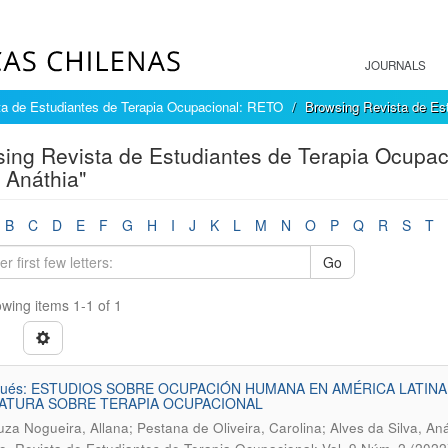
JOURNALS
ta de Estudiantes de Terapia Ocupacional: RETO
Browsing Revista de Es
ing Revista de Estudiantes de Terapia Ocupac
, Anáthia"
B
C
D
E
F
G
H
I
J
K
L
M
N
O
P
Q
R
S
T
Go
wing items 1-1 of 1
gués: ESTUDIOS SOBRE OCUPACIÓN HUMANA EN AMÉRICA LATINA 
ATURA SOBRE TERAPIA OCUPACIONAL
za Nogueira, Allana; Pestana de Oliveira, Carolina; Alves da Silva, An