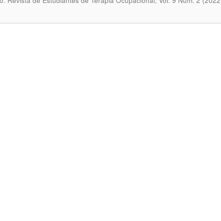
.
o
Revista de Estudiantes de Terapia Ocupacional; Vol. 9 Núm. 2 (2022