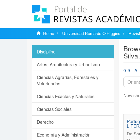
Home
Universidad Bernardo O’Higgins
Revis
Brows
Discipline
Silva
Artes, Arquitectura y Urbanismo
0-9
A
Ciencias Agrarias, Forestales y
Veterinarias
Now sho
Ciencias Exactas y Naturales
Ciencias Sociales
Portu
Derecho
LITER
De Sou
Economía y Administración