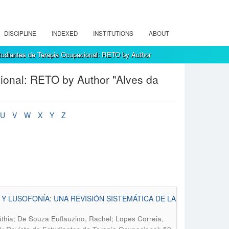
DISCIPLINE
INDEXED
INSTITUTIONS
ABOUT
tudiantes de Terapia Ocupacional: RETO by Author
ional: RETO by Author "Alves da
U
V
W
X
Y
Z
Y LUSOFONÍA: UNA REVISIÓN SISTEMÁTICA DE LA
áthia; De Souza Euflauzino, Rachel; Lopes Correia,