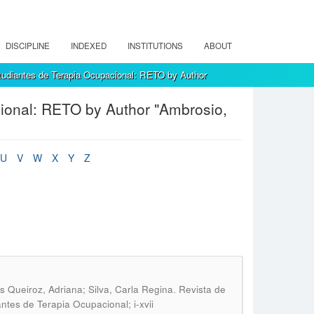
DISCIPLINE
INDEXED
INSTITUTIONS
ABOUT
tudiantes de Terapia Ocupacional: RETO by Author
ional: RETO by Author "Ambrosio,
U
V
W
X
Y
Z
.
s Queiroz, Adriana; Silva, Carla Regina
Revista de
ntes de Terapia Ocupacional; i-xvii