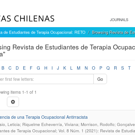
JOURNALS
ta de Estudiantes de Terapia Ocupacional: RETO
Browsing Revista de Es
ing Revista de Estudiantes de Terapia Ocupac
a"
B
C
D
E
F
G
H
I
J
K
L
M
N
O
P
Q
R
S
T
Go
wing items 1-1 of 1
encia de una Terapia Ocupacional Antirracista
io, Leticia; Riquelme Echeverría, Viviana; Morrison, Rodolfo; Gonçalve
antes de Terapia Ocupacional; Vol. 8 Núm. 1 (2021): Revista de Estudia