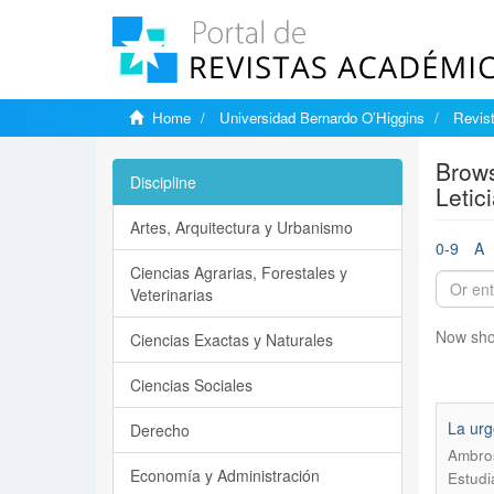
Home
Universidad Bernardo O’Higgins
Revis
Brows
Discipline
Letici
Artes, Arquitectura y Urbanismo
0-9
A
Ciencias Agrarias, Forestales y
Veterinarias
Now sho
Ciencias Exactas y Naturales
Ciencias Sociales
La urg
Derecho
Ambros
Economía y Administración
Estudi