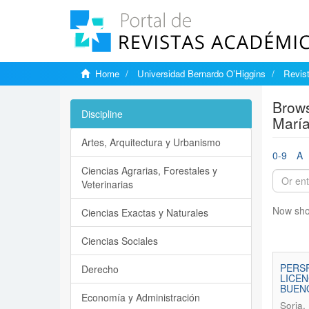
Home
Universidad Bernardo O’Higgins
Revis
Brows
Discipline
María
Artes, Arquitectura y Urbanismo
0-9
A
Ciencias Agrarias, Forestales y
Veterinarias
Now sho
Ciencias Exactas y Naturales
Ciencias Sociales
PERSP
Derecho
LICEN
BUEN
Economía y Administración
Soria,