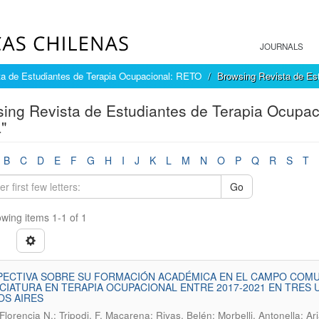
JOURNALS
ta de Estudiantes de Terapia Ocupacional: RETO
Browsing Revista de Es
ing Revista de Estudiantes de Terapia Ocupac
"
B
C
D
E
F
G
H
I
J
K
L
M
N
O
P
Q
R
S
T
Go
wing items 1-1 of 1
ECTIVA SOBRE SU FORMACIÓN ACADÉMICA EN EL CAMPO COMUN
CIATURA EN TERAPIA OCUPACIONAL ENTRE 2017-2021 EN TRES
OS AIRES
 Florencia N.; Tripodi, F. Macarena; Rivas, Belén; Morbelli, Antonella; Ar