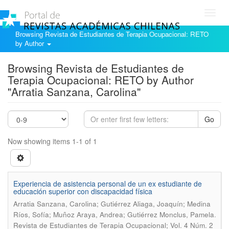
Toggl
navig
Browsing Revista de Estudiantes de Terapia Ocupacional: RETO
by Author
Browsing Revista de Estudiantes de
Terapia Ocupacional: RETO by Author
"Arratia Sanzana, Carolina"
Go
Now showing items 1-1 of 1
Experiencia de asistencia personal de un ex estudiante de
educación superior con discapacidad física
Arratia Sanzana, Carolina; Gutiérrez Aliaga, Joaquín; Medina
.
Ríos, Sofía; Muñoz Araya, Andrea; Gutiérrez Monclus, Pamela
Revista de Estudiantes de Terapia Ocupacional; Vol. 4 Núm. 2