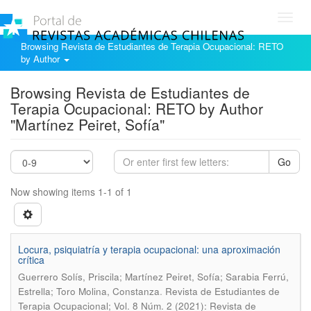
Toggl
navig
Browsing Revista de Estudiantes de Terapia Ocupacional: RETO
by Author
Browsing Revista de Estudiantes de
Terapia Ocupacional: RETO by Author
"Martínez Peiret, Sofía"
Go
Now showing items 1-1 of 1
Locura, psiquiatría y terapia ocupacional: una aproximación
crítica
Guerrero Solís, Priscila; Martínez Peiret, Sofía; Sarabia Ferrú,
.
Estrella; Toro Molina, Constanza
Revista de Estudiantes de
Terapia Ocupacional; Vol. 8 Núm. 2 (2021): Revista de