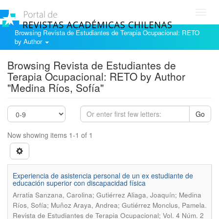
Toggl
navig
Browsing Revista de Estudiantes de Terapia Ocupacional: RETO
by Author
Browsing Revista de Estudiantes de
Terapia Ocupacional: RETO by Author
"Medina Ríos, Sofía"
Go
Now showing items 1-1 of 1
Experiencia de asistencia personal de un ex estudiante de
educación superior con discapacidad física
Arratia Sanzana, Carolina; Gutiérrez Aliaga, Joaquín; Medina
.
Ríos, Sofía; Muñoz Araya, Andrea; Gutiérrez Monclus, Pamela
Revista de Estudiantes de Terapia Ocupacional; Vol. 4 Núm. 2