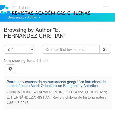
Toggl
navig
Browsing by Author
Browsing by Author "E.
HERNÁNDEZ,CRISTIÁN"
Go
Now showing items 1-1 of 1
Patrones y causas de estructuración geográfica latitudinal de
los oribátidos (Acari: Oribatida) en Patagonia y Antártica
ZÚÑIGA-REINOSO,ALVARO; MUÑOZ-ESCOBAR,CHRISTIAN;
.
E. HERNÁNDEZ,CRISTIÁN
Revista chilena de historia natural
v.86 n.3 2013