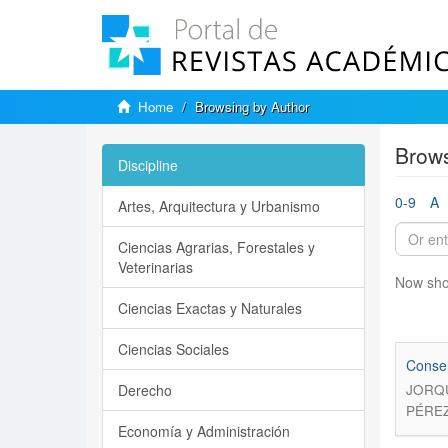
Home
Browsing by Author
Brows
Discipline
0-9
A
Artes, Arquitectura y Urbanismo
Ciencias Agrarias, Forestales y
Veterinarias
Now sho
Ciencias Exactas y Naturales
Ciencias Sociales
Conser
Derecho
JORQU
PÉREZ
Economía y Administración