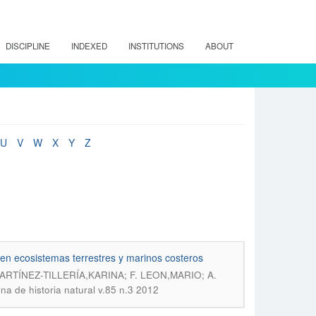
DISCIPLINE
INDEXED
INSTITUTIONS
ABOUT
U
V
W
X
Y
Z
en ecosistemas terrestres y marinos costeros
TÍNEZ-TILLERÍA,KARINA; F. LEON,MARIO; A.
ena de historia natural v.85 n.3 2012