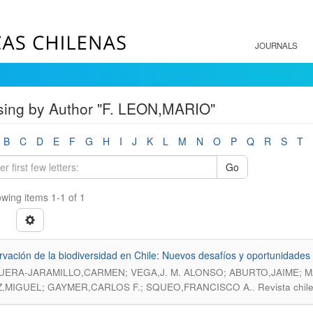
JOURNALS
ing by Author "F. LEON,MARIO"
B
C
D
E
F
G
H
I
J
K
L
M
N
O
P
Q
R
S
T
Go
wing items 1-1 of 1
vación de la biodiversidad en Chile: Nuevos desafíos y oportunidades 
ERA-JARAMILLO,CARMEN; VEGA,J. M. ALONSO; ABURTO,JAIME; MAR
.
,MIGUEL; GAYMER,CARLOS F.; SQUEO,FRANCISCO A.
Revista chil