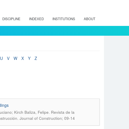
DISCIPLINE
INDEXED
INSTITUTIONS
ABOUT
U
V
W
X
Y
Z
dings
.
ciano; Kirch Baliza, Felipe
Revista de la
nstrucción. Journal of Construction; 09-14