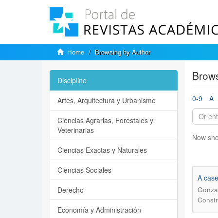
Home
Browsing by Author
Brows
Discipline
0-9
A
Artes, Arquitectura y Urbanismo
Ciencias Agrarias, Forestales y
Veterinarias
Now sho
Ciencias Exactas y Naturales
Ciencias Sociales
A case
Derecho
Gonzal
Constr
Economía y Administración