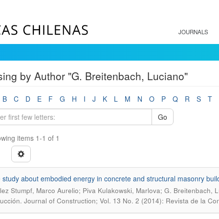
JOURNALS
ing by Author "G. Breitenbach, Luciano"
B
C
D
E
F
G
H
I
J
K
L
M
N
O
P
Q
R
S
T
Go
wing items 1-1 of 1
 study about embodied energy in concrete and structural masonry buil
ez Stumpf, Marco Aurelio; Piva Kulakowski, Marlova; G. Breitenbach, Lu
ucción. Journal of Construction; Vol. 13 No. 2 (2014): Revista de la Co