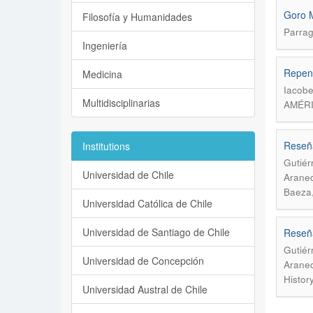
Goro M
Filosofía y Humanidades
Parrag
Ingeniería
Repens
Medicina
Iacobe
Multidisciplinarias
AMÉRI
Reseña
Institutions
Gutiér
Universidad de Chile
Araned
Baeza,
Universidad Católica de Chile
Universidad de Santiago de Chile
Reseña
Gutiér
Universidad de Concepción
Araned
Histor
Universidad Austral de Chile