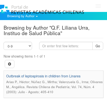
Toggl
navig
Browsing by Author
Browsing by Author "Q.F. Liliana Urra,
Instituo de Salud Pública"
Go
Now showing items 1-1 of 1
Outbreak of leptospirosis in children from Linares
Arias P., Héctor; Núñez G., Mirtha; Valenzuela G., Irma; Olivares
.
M., Angélica
Revista Chilena de Pediatría; Vol. 74, Núm. 4
(2003): Julio - Agosto; 405-410