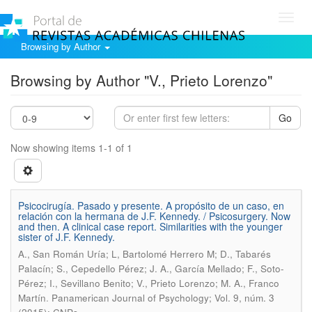
Toggl
navig
Browsing by Author
Browsing by Author "V., Prieto Lorenzo"
Go
Now showing items 1-1 of 1
Psicocirugía. Pasado y presente. A propósito de un caso, en
relación con la hermana de J.F. Kennedy. / Psicosurgery. Now
and then. A clinical case report. Similarities with the younger
sister of J.F. Kennedy.
A., San Román Uría; L, Bartolomé Herrero M; D., Tabarés
Palacín; S., Cepedello Pérez; J. A., García Mellado; F., Soto-
Pérez; I., Sevillano Benito; V., Prieto Lorenzo; M. A., Franco
.
Martín
Panamerican Journal of Psychology; Vol. 9, núm. 3