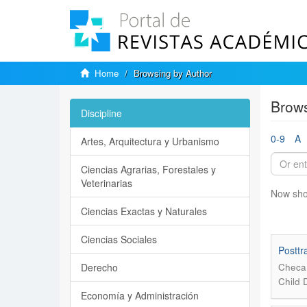
Home
Browsing by Author
Brows
Discipline
0-9
A
Artes, Arquitectura y Urbanismo
Ciencias Agrarias, Forestales y
Veterinarias
Now sho
Ciencias Exactas y Naturales
Ciencias Sociales
Posttr
Derecho
Checa,
Child 
Economía y Administración