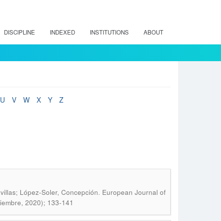
DISCIPLINE
INDEXED
INSTITUTIONS
ABOUT
U
V
W
X
Y
Z
.
avillas; López-Soler, Concepción
European Journal of
ciembre, 2020); 133-141