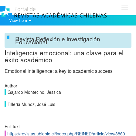
Toggl
navig
View Item
Revista Reflexión e Investigación
Educacional
Inteligencia emocional: una clave para el
éxito académico
Emotional intelligence: a key to academic success
Author
Gajardo Montecino, Jessica
Tilleria Muñoz, José Luis
Full text
https://revistas.ubiobio.cl/index.php/REINED/article/view/3860