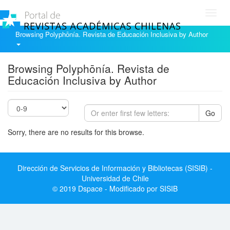
Toggl
navig
Browsing Polyphōnía. Revista de Educación Inclusiva by Author
Browsing Polyphōnía. Revista de
Educación Inclusiva by Author
Go
Sorry, there are no results for this browse.
Dirección de Servicios de Información y Bibliotecas (SISIB) -
Universidad de Chile
© 2019 Dspace - Modificado por SISIB