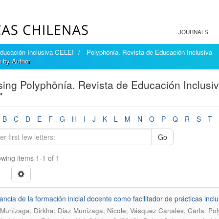
JOURNALS
Educación Inclusiva CELEI
Polyphōnía. Revista de Educación Inclusiva
a by Author
ing Polyphōnía. Revista de Educación Inclusi
"
B
C
D
E
F
G
H
I
J
K
L
M
N
O
P
Q
R
S
T
Go
wing items 1-1 of 1
ancia de la formación inicial docente como facilitador de prácticas inc
.
Munizaga, Dirkha; Diaz Munizaga, Nicole; Vásquez Canales, Carla
Pol