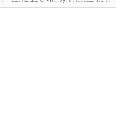
l of Inclusive Education; Vol. 2 Núm. 2 (2018): Polyphōnia. Journal of 