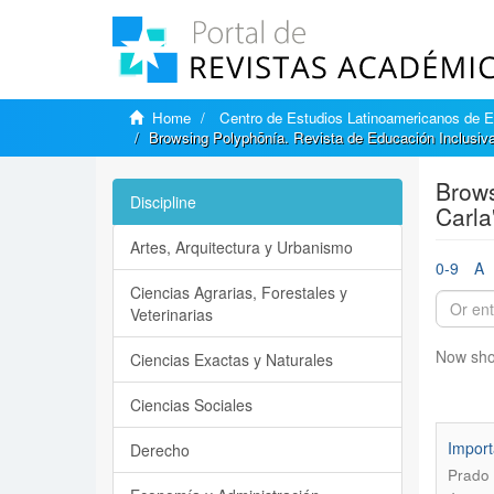
Home
Centro de Estudios Latinoamericanos de 
Browsing Polyphōnía. Revista de Educación Inclusiv
Brows
Discipline
Carla
Artes, Arquitectura y Urbanismo
0-9
A
Ciencias Agrarias, Forestales y
Veterinarias
Now sho
Ciencias Exactas y Naturales
Ciencias Sociales
Import
Derecho
Prado 