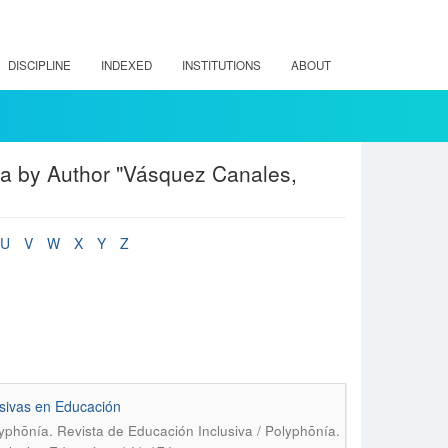
DISCIPLINE
INDEXED
INSTITUTIONS
ABOUT
va by Author "Vásquez Canales,
U
V
W
X
Y
Z
lusivas en Educación
yphōnía. Revista de Educación Inclusiva / Polyphōnía.