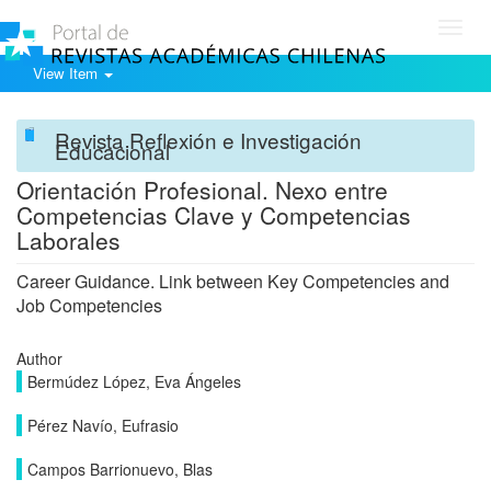
Toggl
navig
View Item
Revista Reflexión e Investigación
Educacional
Orientación Profesional. Nexo entre
Competencias Clave y Competencias
Laborales
Career Guidance. Link between Key Competencies and
Job Competencies
Author
Bermúdez López, Eva Ángeles
Pérez Navío, Eufrasio
Campos Barrionuevo, Blas