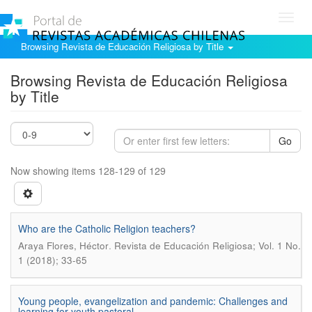
Toggl
navig
Browsing Revista de Educación Religiosa by Title
Browsing Revista de Educación Religiosa
by Title
Go
Now showing items 128-129 of 129
Who are the Catholic Religion teachers?
.
Araya Flores, Héctor
Revista de Educación Religiosa; Vol. 1 No.
1 (2018); 33-65
Young people, evangelization and pandemic: Challenges and
learning for youth pastoral