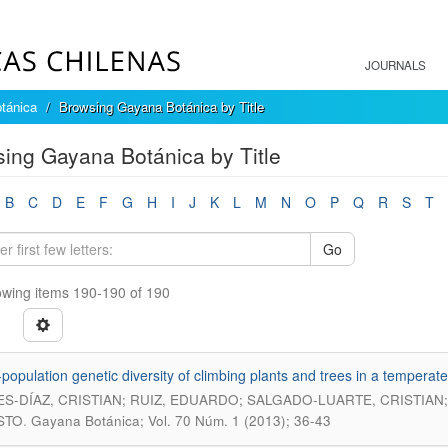
JOURNALS
tánica
Browsing Gayana Botánica by Title
ing Gayana Botánica by Title
B
C
D
E
F
G
H
I
J
K
L
M
N
O
P
Q
R
S
T
Go
wing items 190-190 of 190
-population genetic diversity of climbing plants and trees in a temperate 
S-DÍAZ, CRISTIAN; RUIZ, EDUARDO; SALGADO-LUARTE, CRISTIAN
.
STO
Gayana Botánica; Vol. 70 Núm. 1 (2013); 36-43