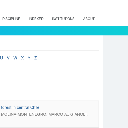
DISCIPLINE
INDEXED
INSTITUTIONS
ABOUT
U
V
W
X
Y
Z
forest in central Chile
; MOLINA-MONTENEGRO, MARCO A.; GIANOLI,