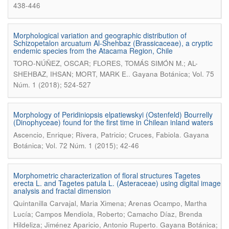
438-446
Morphological variation and geographic distribution of
Schizopetalon arcuatum Al-Shehbaz (Brassicaceae), a cryptic
endemic species from the Atacama Region, Chile
TORO-NÚÑEZ, OSCAR; FLORES, TOMÁS SIMÓN M.; AL-
.
SHEHBAZ, IHSAN; MORT, MARK E.
Gayana Botánica; Vol. 75
Núm. 1 (2018); 524-527
Morphology of Peridiniopsis elpatiewskyi (Ostenfeld) Bourrelly
(Dinophyceae) found for the first time in Chilean inland waters
.
Ascencio, Enrique; Rivera, Patricio; Cruces, Fabiola
Gayana
Botánica; Vol. 72 Núm. 1 (2015); 42-46
Morphometric characterization of floral structures Tagetes
erecta L. and Tagetes patula L. (Asteraceae) using digital image
analysis and fractal dimension
Quintanilla Carvajal, Maria Ximena; Arenas Ocampo, Martha
Lucía; Campos Mendiola, Roberto; Camacho Díaz, Brenda
.
Hildeliza; Jiménez Aparicio, Antonio Ruperto
Gayana Botánica;