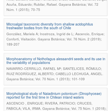
.
Acuña, Eduardo; Rubilar, Rafael
Gayana Botánica; Vol. 72
Núm. 1 (2015); 70-75
Microalgal taxonomic diversity from shallow acidophilus
freshwater bodies from the south of Chile
González, Mariela A; Inostroza, Ingrid de L; Ascencio, Enrique;
.
Conforti, Visitación
Gayana Botánica; Vol. 76 Núm. 2 (2019);
189-207
Morphoanatomy of Nothofagus alessandrii seeds and its use in
the variability of populations
NAVARRO-CERRILLO, RAFAEL Mª; SANTELICES, RÓMULO;
.
RUIZ RODRÍGUEZ, ALBERTO; CABELLO LECHUGA, ANGEL
Gayana Botánica; Vol. 70 Núm. 1 (2013); 101-109
Morphological study of Naiadinium polonicum (Dinophyceae)
reported for the first time in Chilean inland waters
ASCENCIO , ENRIQUE; RIVERA, PATRICIO; CRUCES,
.
FABIOLA; VILA, IRMA
Gayana Botánica; Vol. 75 Núm. 1 (2018);