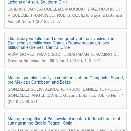
Lichens of Aisen, Southern Chile
QUILHOT, WANDA; CUELLAR, MAURICIO; DÍAZ, RODRIGO;
.
RIQUELME, FRANCISCO; RUBIO, CECILIA
Gayana Botánica;
Vol. 69 Núm. 1 (2012); 57-87
Life history variation and demography of the invasive plant
Eschscholzia californica Cham. (Papaveraceae), in two
altitudinal extremes, Central Chile
.
PEÑA-GÓMEZ, FRANCISCO T.; BUSTAMANTE, RAMIRO O.
Gayana Botánica; Vol. 69 Núm. 1 (2012); 113-122
Macroalgae biodiversity in coral reefs of the Campeche Sound,
the Mexican Caribbean and Belize
GONZÁLEZ-SOLIS, ALICIA; TORRUCO, DANIEL; TORRUCO-
.
GONZÁLEZ, ÁNGEL DANIEL
Gayana Botánica; Vol. 75 Núm. 1
(2018); 500-511
Macropropagation of Paulownia elongata x fortunei from root
cuttings in the Biobío Region, Chile
Riffo, Gerson; Muñoz, Fernando; Uribe, Matilde; Cancino, Jorge;