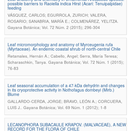
possible barriers to Raoiella indica Hirst (Acari: Tenuipalpidae)
feeding
VÁSQUEZ, CARLOS; EGURROLA, ZURICH; VALERA,
.
ROSARIO; SANABRIA, MARÍA E.; COLMENÁREZ, YELITZA
Gayana Botánica; Vol. 72 Núm. 2 (2015); 296-304
Leaf micromorphology and anatomy of Myrceugenia rufa
(Myrtaceae). An endemic coastal shrub of north-central Chile
Retamales, Hernán A.; Cabello, Angel; Serra, María Teresa;
.
Scharaschkin, Tanya
Gayana Botánica; Vol. 72 Núm. 1 (2015);
76-83
Leaf seasonal accumulation of a 47-kDa dehydrin and changes
in its cryoprotective activity in Nothofagus dombeyi (Mirb.)
Blume
GALLARDO-CERDA, JORGE; BRAVO, LEÓN A.; CORCUERA,
.
LUIS J.
Gayana Botánica; Vol. 69 Núm. 1 (2012); 1-8
LECANOPHORA SUBACAULE KRAPOV. (MALVACEAE), A NEW
RECORD FOR THE FLORA OF CHILE