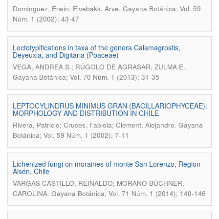
.
Domínguez, Erwin; Elvebakk, Arve
Gayana Botánica; Vol. 59
Núm. 1 (2002); 43-47
Lectotypifications in taxa of the genera Calamagrostis,
Deyeuxia, and Digitaria (Poaceae)
.
VEGA, ANDREA S.; RÚGOLO DE AGRASAR, ZULMA E.
Gayana Botánica; Vol. 70 Núm. 1 (2013); 31-35
LEPTOCYLINDRUS MINIMUS GRAN (BACILLARIOPHYCEAE):
MORPHOLOGY AND DISTRIBUTION IN CHILE
.
Rivera, Patricio; Cruces, Fabiola; Clement, Alejandro
Gayana
Botánica; Vol. 59 Núm. 1 (2002); 7-11
Lichenized fungi on moraines of monte San Lorenzo, Region
Aisén, Chile
VARGAS CASTILLO, REINALDO; MORANO BÜCHNER,
.
CAROLINA
Gayana Botánica; Vol. 71 Núm. 1 (2014); 140-146