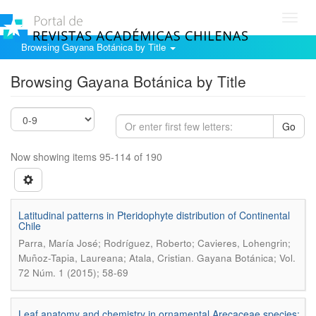
Toggl
navig
Browsing Gayana Botánica by Title
Browsing Gayana Botánica by Title
Go
Now showing items 95-114 of 190
Latitudinal patterns in Pteridophyte distribution of Continental
Chile
Parra, María José; Rodríguez, Roberto; Cavieres, Lohengrin;
.
Muñoz-Tapia, Laureana; Atala, Cristian
Gayana Botánica; Vol.
72 Núm. 1 (2015); 58-69
Leaf anatomy and chemistry in ornamental Arecaceae species: