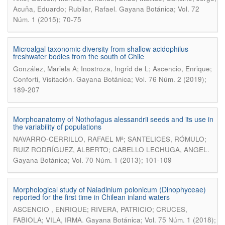
.
Acuña, Eduardo; Rubilar, Rafael
Gayana Botánica; Vol. 72
Núm. 1 (2015); 70-75
Microalgal taxonomic diversity from shallow acidophilus
freshwater bodies from the south of Chile
González, Mariela A; Inostroza, Ingrid de L; Ascencio, Enrique;
.
Conforti, Visitación
Gayana Botánica; Vol. 76 Núm. 2 (2019);
189-207
Morphoanatomy of Nothofagus alessandrii seeds and its use in
the variability of populations
NAVARRO-CERRILLO, RAFAEL Mª; SANTELICES, RÓMULO;
.
RUIZ RODRÍGUEZ, ALBERTO; CABELLO LECHUGA, ANGEL
Gayana Botánica; Vol. 70 Núm. 1 (2013); 101-109
Morphological study of Naiadinium polonicum (Dinophyceae)
reported for the first time in Chilean inland waters
ASCENCIO , ENRIQUE; RIVERA, PATRICIO; CRUCES,
.
FABIOLA; VILA, IRMA
Gayana Botánica; Vol. 75 Núm. 1 (2018);