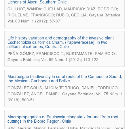
Lichens of Aisen, Southern Chile
QUILHOT, WANDA; CUELLAR, MAURICIO; DÍAZ, RODRIGO;
.
RIQUELME, FRANCISCO; RUBIO, CECILIA
Gayana Botánica;
Vol. 69 Núm. 1 (2012); 57-87
Life history variation and demography of the invasive plant
Eschscholzia californica Cham. (Papaveraceae), in two
altitudinal extremes, Central Chile
.
PEÑA-GÓMEZ, FRANCISCO T.; BUSTAMANTE, RAMIRO O.
Gayana Botánica; Vol. 69 Núm. 1 (2012); 113-122
Macroalgae biodiversity in coral reefs of the Campeche Sound,
the Mexican Caribbean and Belize
GONZÁLEZ-SOLIS, ALICIA; TORRUCO, DANIEL; TORRUCO-
.
GONZÁLEZ, ÁNGEL DANIEL
Gayana Botánica; Vol. 75 Núm. 1
(2018); 500-511
Macropropagation of Paulownia elongata x fortunei from root
cuttings in the Biobío Region, Chile
Riffo, Gerson; Muñoz, Fernando; Uribe, Matilde; Cancino, Jorge;