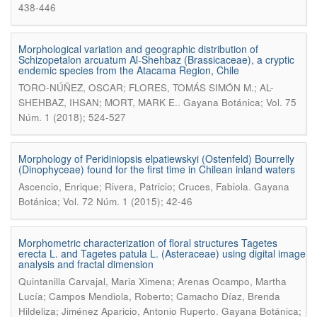
438-446
Morphological variation and geographic distribution of
Schizopetalon arcuatum Al-Shehbaz (Brassicaceae), a cryptic
endemic species from the Atacama Region, Chile
TORO-NÚÑEZ, OSCAR; FLORES, TOMÁS SIMÓN M.; AL-
.
SHEHBAZ, IHSAN; MORT, MARK E.
Gayana Botánica; Vol. 75
Núm. 1 (2018); 524-527
Morphology of Peridiniopsis elpatiewskyi (Ostenfeld) Bourrelly
(Dinophyceae) found for the first time in Chilean inland waters
.
Ascencio, Enrique; Rivera, Patricio; Cruces, Fabiola
Gayana
Botánica; Vol. 72 Núm. 1 (2015); 42-46
Morphometric characterization of floral structures Tagetes
erecta L. and Tagetes patula L. (Asteraceae) using digital image
analysis and fractal dimension
Quintanilla Carvajal, Maria Ximena; Arenas Ocampo, Martha
Lucía; Campos Mendiola, Roberto; Camacho Díaz, Brenda
.
Hildeliza; Jiménez Aparicio, Antonio Ruperto
Gayana Botánica;