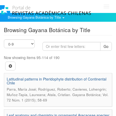
Toggl
navig
Browsing Gayana Botánica by Title
Browsing Gayana Botánica by Title
Go
Now showing items 95-114 of 190
Latitudinal patterns in Pteridophyte distribution of Continental
Chile
Parra, María José; Rodríguez, Roberto; Cavieres, Lohengrin;
.
Muñoz-Tapia, Laureana; Atala, Cristian
Gayana Botánica; Vol.
72 Núm. 1 (2015); 58-69
Leaf anatomy and chemistry in ornamental Arecaceae species: