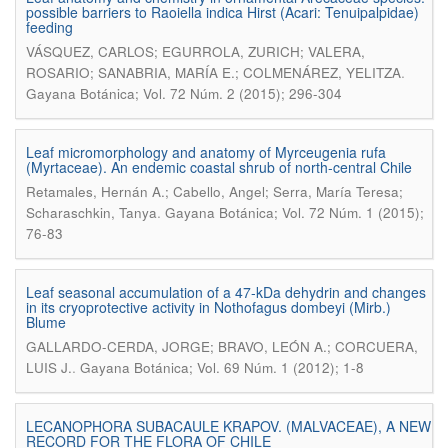
possible barriers to Raoiella indica Hirst (Acari: Tenuipalpidae)
feeding
VÁSQUEZ, CARLOS; EGURROLA, ZURICH; VALERA,
.
ROSARIO; SANABRIA, MARÍA E.; COLMENÁREZ, YELITZA
Gayana Botánica; Vol. 72 Núm. 2 (2015); 296-304
Leaf micromorphology and anatomy of Myrceugenia rufa
(Myrtaceae). An endemic coastal shrub of north-central Chile
Retamales, Hernán A.; Cabello, Angel; Serra, María Teresa;
.
Scharaschkin, Tanya
Gayana Botánica; Vol. 72 Núm. 1 (2015);
76-83
Leaf seasonal accumulation of a 47-kDa dehydrin and changes
in its cryoprotective activity in Nothofagus dombeyi (Mirb.)
Blume
GALLARDO-CERDA, JORGE; BRAVO, LEÓN A.; CORCUERA,
.
LUIS J.
Gayana Botánica; Vol. 69 Núm. 1 (2012); 1-8
LECANOPHORA SUBACAULE KRAPOV. (MALVACEAE), A NEW
RECORD FOR THE FLORA OF CHILE