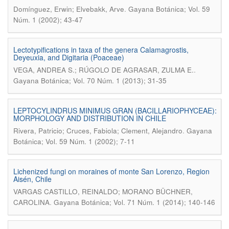
.
Domínguez, Erwin; Elvebakk, Arve
Gayana Botánica; Vol. 59
Núm. 1 (2002); 43-47
Lectotypifications in taxa of the genera Calamagrostis,
Deyeuxia, and Digitaria (Poaceae)
.
VEGA, ANDREA S.; RÚGOLO DE AGRASAR, ZULMA E.
Gayana Botánica; Vol. 70 Núm. 1 (2013); 31-35
LEPTOCYLINDRUS MINIMUS GRAN (BACILLARIOPHYCEAE):
MORPHOLOGY AND DISTRIBUTION IN CHILE
.
Rivera, Patricio; Cruces, Fabiola; Clement, Alejandro
Gayana
Botánica; Vol. 59 Núm. 1 (2002); 7-11
Lichenized fungi on moraines of monte San Lorenzo, Region
Aisén, Chile
VARGAS CASTILLO, REINALDO; MORANO BÜCHNER,
.
CAROLINA
Gayana Botánica; Vol. 71 Núm. 1 (2014); 140-146