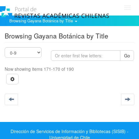
Toggl
navig
Browsing Gayana Botánica by Title
Browsing Gayana Botánica by Title
Go
Now showing items 171-170 of 190
Dirección de Servicios de Información y Bibliotecas (SISIB) -
Universidad de Chile