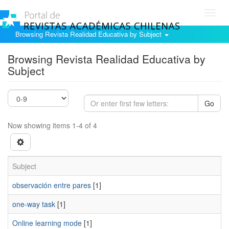
Toggl
navig
Browsing Revista Realidad Educativa by Subject
Browsing Revista Realidad Educativa by
Subject
Go
Now showing items 1-4 of 4
Subject
observación entre pares
[1]
one-way task
[1]
Online learning mode
[1]