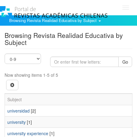
Toggl
navig
Browsing Revista Realidad Educativa by Subject
Browsing Revista Realidad Educativa by
Subject
Go
Now showing items 1-5 of 5
Subject
universidad
[2]
university
[1]
university experience
[1]