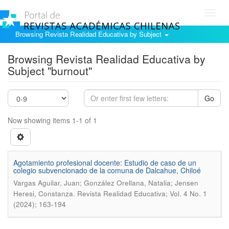
Toggl
navig
Browsing Revista Realidad Educativa by Subject
Browsing Revista Realidad Educativa by
Subject "burnout"
Go
Now showing items 1-1 of 1
Agotamiento profesional docente: Estudio de caso de un
colegio subvencionado de la comuna de Dalcahue, Chiloé
Vargas Aguilar, Juan; González Orellana, Natalia; Jensen
.
Heresi, Constanza
Revista Realidad Educativa; Vol. 4 No. 1
(2024); 163-194