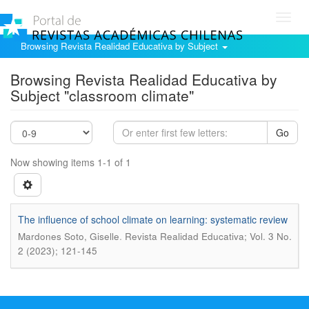
Toggl
navig
Browsing Revista Realidad Educativa by Subject
Browsing Revista Realidad Educativa by
Subject "classroom climate"
Go
Now showing items 1-1 of 1
The influence of school climate on learning: systematic review
.
Mardones Soto, Giselle
Revista Realidad Educativa; Vol. 3 No.
2 (2023); 121-145