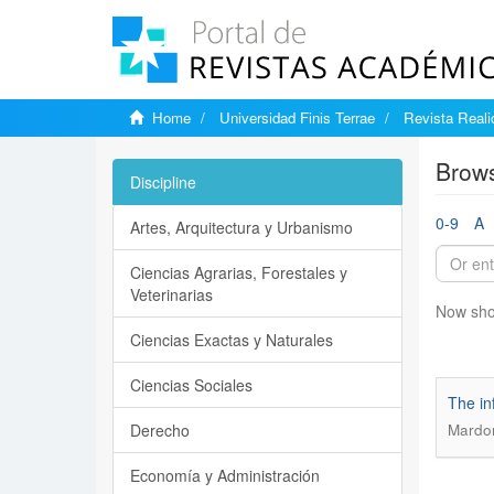
Home
Universidad Finis Terrae
Revista Reali
Brows
Discipline
0-9
A
Artes, Arquitectura y Urbanismo
Ciencias Agrarias, Forestales y
Veterinarias
Now sho
Ciencias Exactas y Naturales
Ciencias Sociales
The in
Derecho
Mardon
Economía y Administración