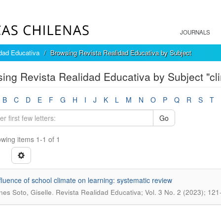
JOURNALS
dad Educativa
Browsing Revista Realidad Educativa by Subject
ing Revista Realidad Educativa by Subject "cl
B
C
D
E
F
G
H
I
J
K
L
M
N
O
P
Q
R
S
T
Go
wing items 1-1 of 1
fluence of school climate on learning: systematic review
.
es Soto, Giselle
Revista Realidad Educativa; Vol. 3 No. 2 (2023); 121