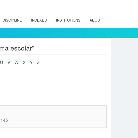
DISCIPLINE
INDEXED
INSTITUTIONS
ABOUT
ima escolar"
U
V
W
X
Y
Z
-145