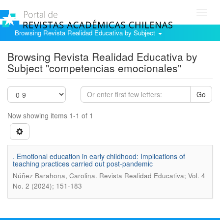
Toggl
navig
Browsing Revista Realidad Educativa by Subject
Browsing Revista Realidad Educativa by
Subject "competencias emocionales"
Go
Now showing items 1-1 of 1
. Emotional education in early childhood: Implications of
teaching practices carried out post-pandemic
.
Núñez Barahona, Carolina
Revista Realidad Educativa; Vol. 4
No. 2 (2024); 151-183